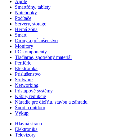
Apple
Smartfóny, tablety
Notebooky
Počítače
Servery, storage
Herná zóna
Smart
Drony a príslušenstvo
Monitory
PC komponenty
Tlačiarne, spotrebný materiál
Periférie
Elektronika
Príslušenstvo
Software
Networking
Prístupové systémy
Káble, redukcie
Náradie pre dieľňu, stavbu a záhradu
Šport a outdoor
Výkup
Hlavná strana
Elektronika
Televízory