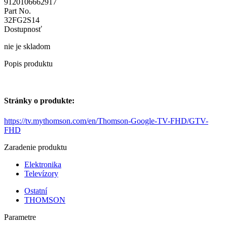
9120106662917
Part No.
32FG2S14
Dostupnosť
nie je skladom
Popis produktu
Stránky o produkte:
https://tv.mythomson.com/en/Thomson-Google-TV-FHD/GTV-
FHD
Zaradenie produktu
Elektronika
Televízory
Ostatní
THOMSON
Parametre