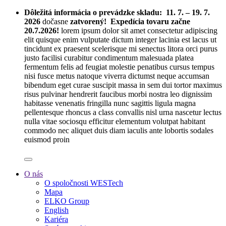
Dôležitá informácia o prevádzke skladu:
11. 7. – 19. 7.
2026
dočasne
zatvorený! Expedícia tovaru začne
20.7.2026!
lorem ipsum dolor sit amet consectetur adipiscing
elit quisque enim vulputate dictum integer lacinia est lacus ut
tincidunt ex praesent scelerisque mi senectus litora orci purus
justo facilisi curabitur condimentum malesuada platea
fermentum felis ad feugiat molestie penatibus cursus tempus
nisi fusce metus natoque viverra dictumst neque accumsan
bibendum eget curae suscipit massa in sem dui tortor maximus
risus pulvinar hendrerit faucibus morbi nostra leo dignissim
habitasse venenatis fringilla nunc sagittis ligula magna
pellentesque rhoncus a class convallis nisl urna nascetur lectus
nulla vitae sociosqu efficitur elementum volutpat habitant
commodo nec aliquet duis diam iaculis ante lobortis sodales
euismod proin
O nás
O spoločnosti WESTech
Mapa
ELKO Group
English
Kariéra