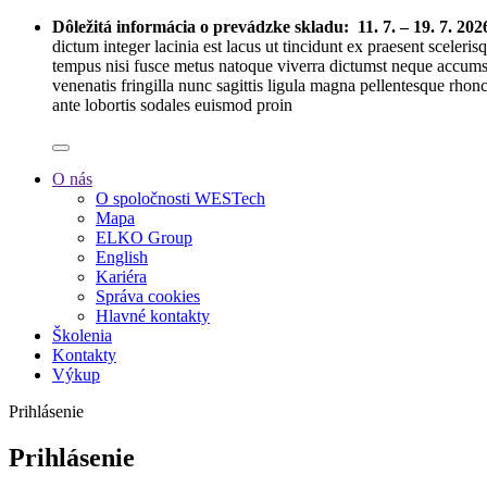
Dôležitá informácia o prevádzke skladu:
11. 7. – 19. 7. 202
dictum integer lacinia est lacus ut tincidunt ex praesent sceleri
tempus nisi fusce metus natoque viverra dictumst neque accumsa
venenatis fringilla nunc sagittis ligula magna pellentesque rhon
ante lobortis sodales euismod proin
O nás
O spoločnosti WESTech
Mapa
ELKO Group
English
Kariéra
Správa cookies
Hlavné kontakty
Školenia
Kontakty
Výkup
Prihlásenie
Prihlásenie