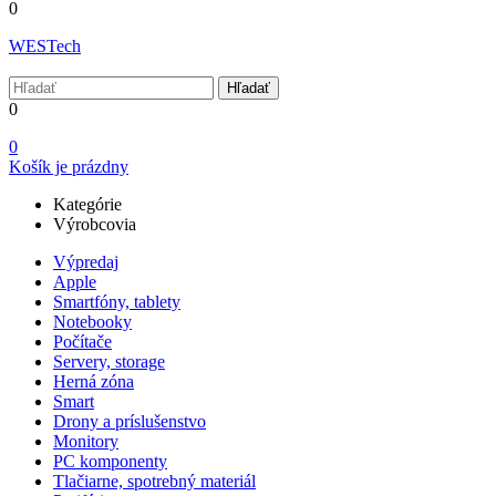
0
WESTech
Hľadať
0
0
Košík je prázdny
Kategórie
Výrobcovia
Výpredaj
Apple
Smartfóny, tablety
Notebooky
Počítače
Servery, storage
Herná zóna
Smart
Drony a príslušenstvo
Monitory
PC komponenty
Tlačiarne, spotrebný materiál