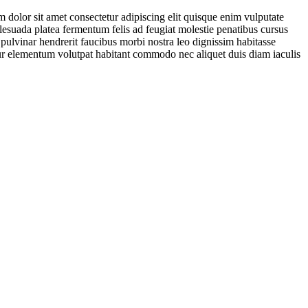
 dolor sit amet consectetur adipiscing elit quisque enim vulputate
malesuada platea fermentum felis ad feugiat molestie penatibus cursus
ulvinar hendrerit faucibus morbi nostra leo dignissim habitasse
citur elementum volutpat habitant commodo nec aliquet duis diam iaculis