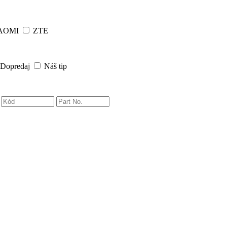
AOMI
ZTE
Dopredaj
Náš tip