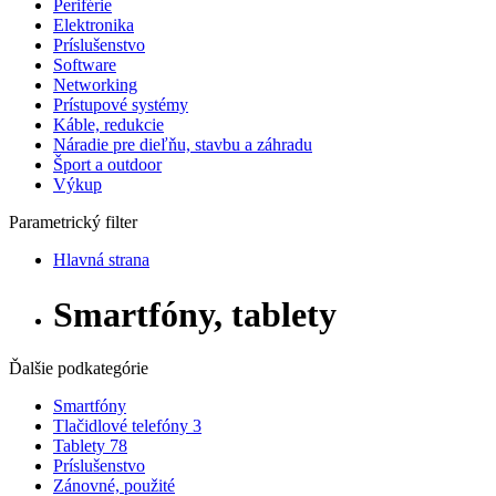
Periférie
Elektronika
Príslušenstvo
Software
Networking
Prístupové systémy
Káble, redukcie
Náradie pre dieľňu, stavbu a záhradu
Šport a outdoor
Výkup
Parametrický filter
Hlavná strana
Smartfóny, tablety
Ďalšie podkategórie
Smartfóny
Tlačidlové telefóny
3
Tablety
78
Príslušenstvo
Zánovné, použité