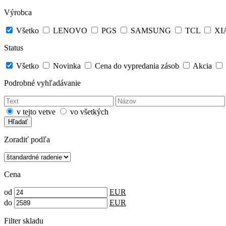
Výrobca
Všetko
LENOVO
PGS
SAMSUNG
TCL
XI
Status
Všetko
Novinka
Cena do vypredania zásob
Akcia
Podrobné vyhľadávanie
v tejto vetve
vo všetkých
Hľadať
Zoradiť podľa
Cena
od
EUR
do
EUR
Filter skladu