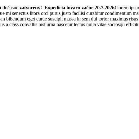
6
dočasne
zatvorený! Expedícia tovaru začne 20.7.2026!
lorem ipsum
sque mi senectus litora orci purus justo facilisi curabitur condimentum 
n bibendum eget curae suscipit massa in sem dui tortor maximus risus p
cus a class convallis nisl urna nascetur lectus nulla vitae sociosqu effi