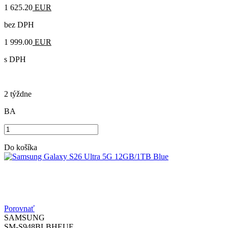
1 625.20
EUR
bez DPH
1 999.00
EUR
s DPH
2 týždne
BA
Do košíka
Porovnať
SAMSUNG
SM-S948BLBHEUE