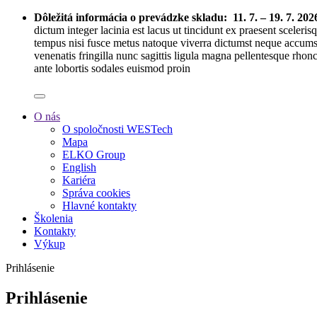
Dôležitá informácia o prevádzke skladu:
11. 7. – 19. 7. 202
dictum integer lacinia est lacus ut tincidunt ex praesent sceleri
tempus nisi fusce metus natoque viverra dictumst neque accumsa
venenatis fringilla nunc sagittis ligula magna pellentesque rhon
ante lobortis sodales euismod proin
O nás
O spoločnosti WESTech
Mapa
ELKO Group
English
Kariéra
Správa cookies
Hlavné kontakty
Školenia
Kontakty
Výkup
Prihlásenie
Prihlásenie