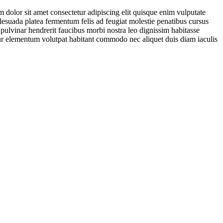
 dolor sit amet consectetur adipiscing elit quisque enim vulputate
malesuada platea fermentum felis ad feugiat molestie penatibus cursus
ulvinar hendrerit faucibus morbi nostra leo dignissim habitasse
citur elementum volutpat habitant commodo nec aliquet duis diam iaculis