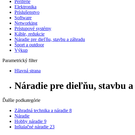
Periférie
Elektronika
Príslušenstvo
Software
Networking
Prístupové systémy
Káble, redukcie
Náradie pre dieľňu, stavbu a záhradu
Šport a outdoor
Výkup
Parametrický filter
Hlavná strana
Náradie pre dieľňu, stavbu 
Ďalšie podkategórie
Záhradná technika a náradie
8
Náradie
Hobby náradie
9
Inštalačné náradie
23