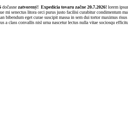
6
dočasne
zatvorený! Expedícia tovaru začne 20.7.2026!
lorem ipsum
sque mi senectus litora orci purus justo facilisi curabitur condimentum 
n bibendum eget curae suscipit massa in sem dui tortor maximus risus p
cus a class convallis nisl urna nascetur lectus nulla vitae sociosqu effi