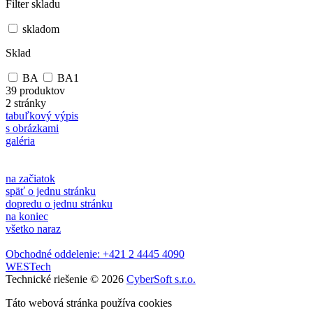
Filter skladu
skladom
Sklad
BA
BA1
39 produktov
2 stránky
tabuľkový výpis
s obrázkami
galéria
na začiatok
späť o jednu stránku
dopredu o jednu stránku
na koniec
všetko naraz
Obchodné oddelenie: +421 2 4445 4090
WESTech
Technické riešenie © 2026
CyberSoft s.r.o.
Táto webová stránka používa cookies