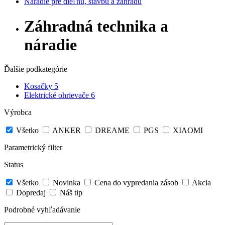
Náradie pre dieľňu, stavbu a záhradu
Záhradná technika a
náradie
Ďalšie podkategórie
Kosačky
5
Elektrické ohrievače
6
Výrobca
Všetko
ANKER
DREAME
PGS
XIAOMI
Parametrický filter
Status
Všetko
Novinka
Cena do vypredania zásob
Akcia
Dopredaj
Náš tip
Podrobné vyhľadávanie