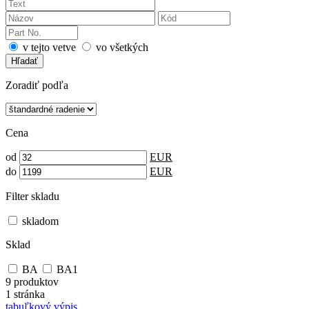
v tejto vetve
vo všetkých
Hľadať
Zoradiť podľa
Cena
od
EUR
do
EUR
Filter skladu
skladom
Sklad
BA
BA1
9 produktov
1 stránka
tabuľkový výpis