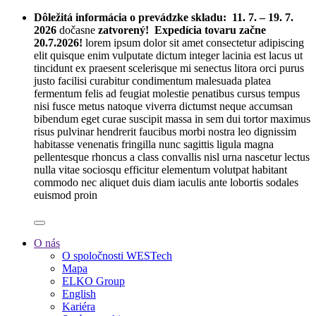
Dôležitá informácia o prevádzke skladu:
11. 7. – 19. 7.
2026
dočasne
zatvorený! Expedícia tovaru začne
20.7.2026!
lorem ipsum dolor sit amet consectetur adipiscing
elit quisque enim vulputate dictum integer lacinia est lacus ut
tincidunt ex praesent scelerisque mi senectus litora orci purus
justo facilisi curabitur condimentum malesuada platea
fermentum felis ad feugiat molestie penatibus cursus tempus
nisi fusce metus natoque viverra dictumst neque accumsan
bibendum eget curae suscipit massa in sem dui tortor maximus
risus pulvinar hendrerit faucibus morbi nostra leo dignissim
habitasse venenatis fringilla nunc sagittis ligula magna
pellentesque rhoncus a class convallis nisl urna nascetur lectus
nulla vitae sociosqu efficitur elementum volutpat habitant
commodo nec aliquet duis diam iaculis ante lobortis sodales
euismod proin
O nás
O spoločnosti WESTech
Mapa
ELKO Group
English
Kariéra