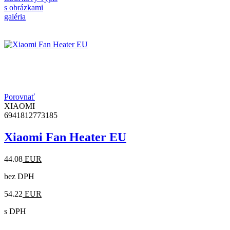
s obrázkami
galéria
Porovnať
XIAOMI
6941812773185
Xiaomi Fan Heater EU
44.08
EUR
bez DPH
54.22
EUR
s DPH