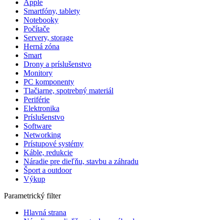
Apple
Smartfóny, tablety
Notebooky
Počítače
Servery, storage
Herná zóna
Smart
Drony a príslušenstvo
Monitory
PC komponenty
Tlačiarne, spotrebný materiál
Periférie
Elektronika
Príslušenstvo
Software
Networking
Prístupové systémy
Káble, redukcie
Náradie pre dieľňu, stavbu a záhradu
Šport a outdoor
Výkup
Parametrický filter
Hlavná strana