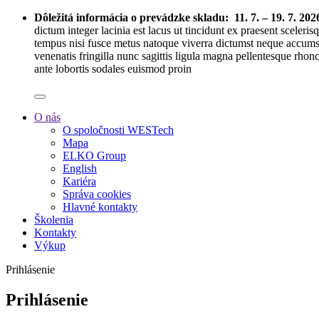
Dôležitá informácia o prevádzke skladu:
11. 7. – 19. 7. 202
dictum integer lacinia est lacus ut tincidunt ex praesent sceleri
tempus nisi fusce metus natoque viverra dictumst neque accumsa
venenatis fringilla nunc sagittis ligula magna pellentesque rhon
ante lobortis sodales euismod proin
O nás
O spoločnosti WESTech
Mapa
ELKO Group
English
Kariéra
Správa cookies
Hlavné kontakty
Školenia
Kontakty
Výkup
Prihlásenie
Prihlásenie