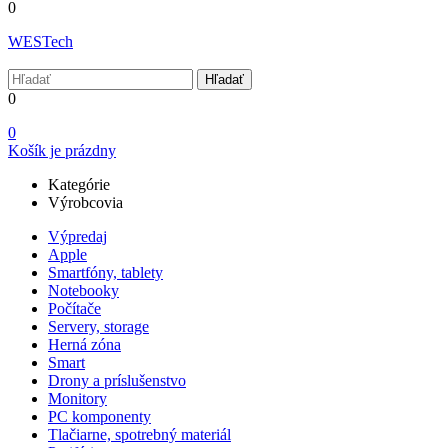
0
WESTech
Hľadať
0
0
Košík je prázdny
Kategórie
Výrobcovia
Výpredaj
Apple
Smartfóny, tablety
Notebooky
Počítače
Servery, storage
Herná zóna
Smart
Drony a príslušenstvo
Monitory
PC komponenty
Tlačiarne, spotrebný materiál