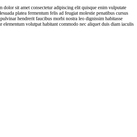
 dolor sit amet consectetur adipiscing elit quisque enim vulputate
malesuada platea fermentum felis ad feugiat molestie penatibus cursus
ulvinar hendrerit faucibus morbi nostra leo dignissim habitasse
citur elementum volutpat habitant commodo nec aliquet duis diam iaculis