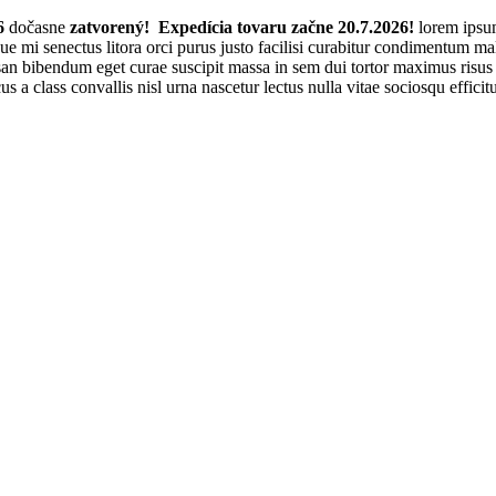
6
dočasne
zatvorený! Expedícia tovaru začne 20.7.2026!
lorem ipsum
sque mi senectus litora orci purus justo facilisi curabitur condimentum 
n bibendum eget curae suscipit massa in sem dui tortor maximus risus p
cus a class convallis nisl urna nascetur lectus nulla vitae sociosqu effi