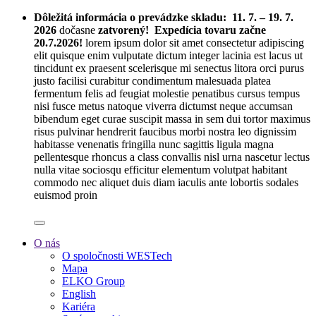
Dôležitá informácia o prevádzke skladu:
11. 7. – 19. 7.
2026
dočasne
zatvorený! Expedícia tovaru začne
20.7.2026!
lorem ipsum dolor sit amet consectetur adipiscing
elit quisque enim vulputate dictum integer lacinia est lacus ut
tincidunt ex praesent scelerisque mi senectus litora orci purus
justo facilisi curabitur condimentum malesuada platea
fermentum felis ad feugiat molestie penatibus cursus tempus
nisi fusce metus natoque viverra dictumst neque accumsan
bibendum eget curae suscipit massa in sem dui tortor maximus
risus pulvinar hendrerit faucibus morbi nostra leo dignissim
habitasse venenatis fringilla nunc sagittis ligula magna
pellentesque rhoncus a class convallis nisl urna nascetur lectus
nulla vitae sociosqu efficitur elementum volutpat habitant
commodo nec aliquet duis diam iaculis ante lobortis sodales
euismod proin
O nás
O spoločnosti WESTech
Mapa
ELKO Group
English
Kariéra