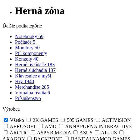
Herná zóna
Ďalšie podkategórie
Notebooky
69
Počítače
5
Monitory
50
PC komponenty
Konzoly
40
Herné ovládače
183
Herné slúchadlá
137
Klávesnice a myši
Hry
1940
Merchandise
285
Virtuálna realita
6
Príslušenstvo
Výrobca
Všetko
2K GAMES
505 GAMES
ACTIVISION
AEROSOFT
AMD
ANNAPURNA INTERACTIVE
ARCTIC
ASPYR MEDIA
ASUS
ATLUS
AXAGON
BACKBONE
BANDAI NAMCO GAMES