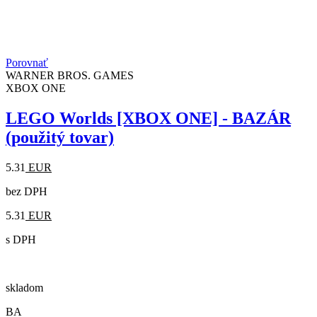
Porovnať
WARNER BROS. GAMES
XBOX ONE
LEGO Worlds [XBOX ONE] - BAZÁR
(použitý tovar)
5.31
EUR
bez DPH
5.31
EUR
s DPH
skladom
BA