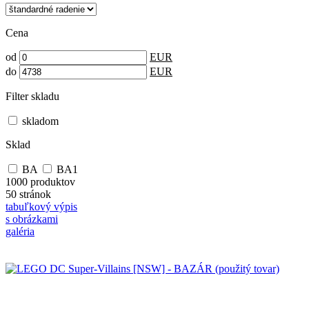
Cena
od
EUR
do
EUR
Filter skladu
skladom
Sklad
BA
BA1
1000 produktov
50 stránok
tabuľkový výpis
s obrázkami
galéria