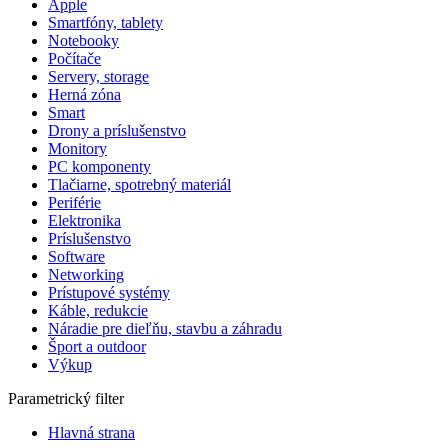
Apple
Smartfóny, tablety
Notebooky
Počítače
Servery, storage
Herná zóna
Smart
Drony a príslušenstvo
Monitory
PC komponenty
Tlačiarne, spotrebný materiál
Periférie
Elektronika
Príslušenstvo
Software
Networking
Prístupové systémy
Káble, redukcie
Náradie pre dieľňu, stavbu a záhradu
Šport a outdoor
Výkup
Parametrický filter
Hlavná strana