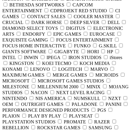
BETHESDA SOFTWORKS
CAPCOM
ENTERTAINMENT
CDPROJEKT RED STUDIO
CI
GAMES
CONTACT SALES
COOLER MASTER
CRUCIAL
DARK HORSE
DEEP SILVER
DELL
DIAMOND SELECT TOYS
DIGITUS
ELECTRONIC
ARTS
ENDORFY
EPIC GAMES
EUROCASE
EXQUISITE GAMING
FOCUS ENTERTAINMENT
FOCUS HOME INTERACTIVE
FUNKO
G.SKILL
GIANTS SOFTWARE
GIGABYTE
HORI
HP
INTEL
INWIN
IPEGA
IRON STUDIOS
iStores
KINGSTON
KOEI TECMO
KOCH MEDIA
KONAMI
LENOVO
LOGITECH
MARVO
MAXIMUM GAMES
MERGE GAMES
MICROIDS
MICROSOFT
MICROSOFT GAMES STUDIOS
MILESTONE
MILLENNIUM 2000
MINIX
MOJANG
STUDIOS
NACON
NEXT LEVEL RACING
NINTENDO
NIS AMERICA
NUMSKULL
NZXT
OEM
OUTRIGHT GAMES
PALADONE
PANINI
PERFORMANCE DESIGNED PRODUCTS
PGS
PLAION
PLAY BY PLAY
PLAYSEAT
PLAYSTATION STUDIOS
PROMATE
RAZER
REBELLION
ROCKSTAR GAMES
SAMSUNG