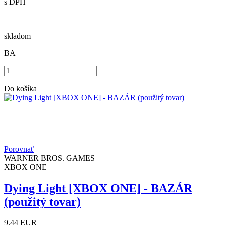
s DPH
skladom
BA
Do košíka
Porovnať
WARNER BROS. GAMES
XBOX ONE
Dying Light [XBOX ONE] - BAZÁR
(použitý tovar)
9.44
EUR