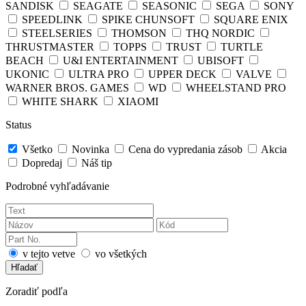
SANDISK
SEAGATE
SEASONIC
SEGA
SONY
SPEEDLINK
SPIKE CHUNSOFT
SQUARE ENIX
STEELSERIES
THOMSON
THQ NORDIC
THRUSTMASTER
TOPPS
TRUST
TURTLE
BEACH
U&I ENTERTAINMENT
UBISOFT
UKONIC
ULTRA PRO
UPPER DECK
VALVE
WARNER BROS. GAMES
WD
WHEELSTAND PRO
WHITE SHARK
XIAOMI
Status
Všetko
Novinka
Cena do vypredania zásob
Akcia
Dopredaj
Náš tip
Podrobné vyhľadávanie
v tejto vetve
vo všetkých
Hľadať
Zoradiť podľa