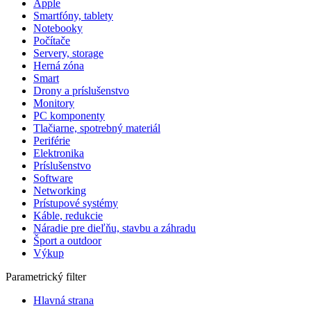
Apple
Smartfóny, tablety
Notebooky
Počítače
Servery, storage
Herná zóna
Smart
Drony a príslušenstvo
Monitory
PC komponenty
Tlačiarne, spotrebný materiál
Periférie
Elektronika
Príslušenstvo
Software
Networking
Prístupové systémy
Káble, redukcie
Náradie pre dieľňu, stavbu a záhradu
Šport a outdoor
Výkup
Parametrický filter
Hlavná strana