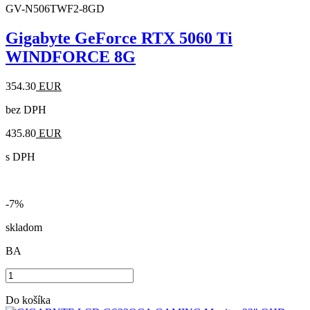
GV-N506TWF2-8GD
Gigabyte GeForce RTX 5060 Ti
WINDFORCE 8G
354.30
EUR
bez DPH
435.80
EUR
s DPH
-7%
skladom
BA
Do košíka