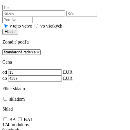
v tejto vetve
vo všetkých
Hľadať
Zoradiť podľa
Cena
od
EUR
do
EUR
Filter skladu
skladom
Sklad
BA
BA1
174 produktov
9 stránok