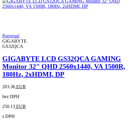
Porovnať
GIGABYTE
GS32QCA
GIGABYTE LCD GS32QCA GAMING
Monitor 32" QHD 2560x1440, VA 1500R,
180Hz, 2xHDMI, DP
203.36
EUR
bez DPH
250.13
EUR
s DPH