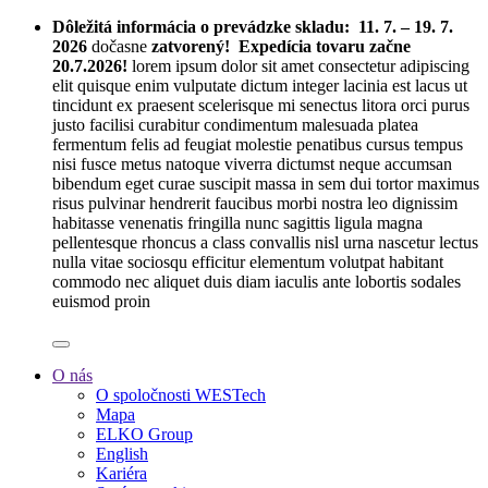
Dôležitá informácia o prevádzke skladu:
11. 7. – 19. 7.
2026
dočasne
zatvorený! Expedícia tovaru začne
20.7.2026!
lorem ipsum dolor sit amet consectetur adipiscing
elit quisque enim vulputate dictum integer lacinia est lacus ut
tincidunt ex praesent scelerisque mi senectus litora orci purus
justo facilisi curabitur condimentum malesuada platea
fermentum felis ad feugiat molestie penatibus cursus tempus
nisi fusce metus natoque viverra dictumst neque accumsan
bibendum eget curae suscipit massa in sem dui tortor maximus
risus pulvinar hendrerit faucibus morbi nostra leo dignissim
habitasse venenatis fringilla nunc sagittis ligula magna
pellentesque rhoncus a class convallis nisl urna nascetur lectus
nulla vitae sociosqu efficitur elementum volutpat habitant
commodo nec aliquet duis diam iaculis ante lobortis sodales
euismod proin
O nás
O spoločnosti WESTech
Mapa
ELKO Group
English
Kariéra