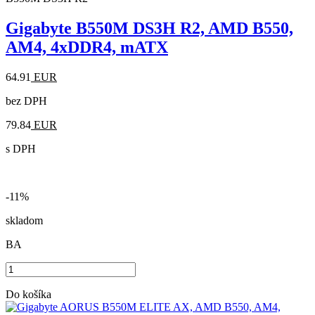
Gigabyte B550M DS3H R2, AMD B550,
AM4, 4xDDR4, mATX
64.91
EUR
bez DPH
79.84
EUR
s DPH
-11%
skladom
BA
Do košíka