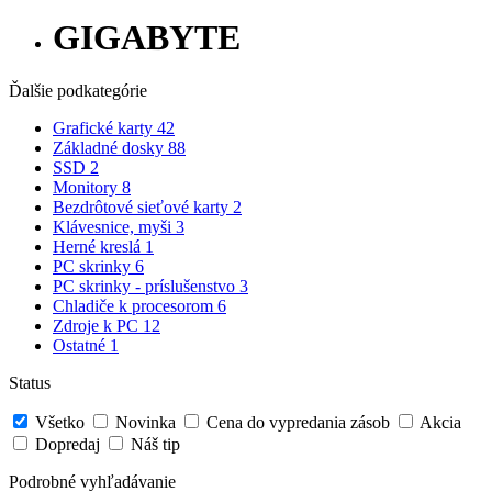
GIGABYTE
Ďalšie podkategórie
Grafické karty
42
Základné dosky
88
SSD
2
Monitory
8
Bezdrôtové sieťové karty
2
Klávesnice, myši
3
Herné kreslá
1
PC skrinky
6
PC skrinky - príslušenstvo
3
Chladiče k procesorom
6
Zdroje k PC
12
Ostatné
1
Status
Všetko
Novinka
Cena do vypredania zásob
Akcia
Dopredaj
Náš tip
Podrobné vyhľadávanie