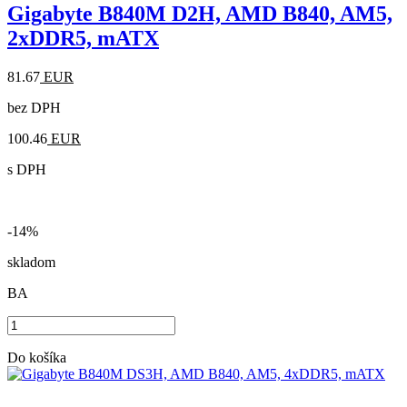
Gigabyte B840M D2H, AMD B840, AM5,
2xDDR5, mATX
81.67
EUR
bez DPH
100.46
EUR
s DPH
-14%
skladom
BA
Do košíka