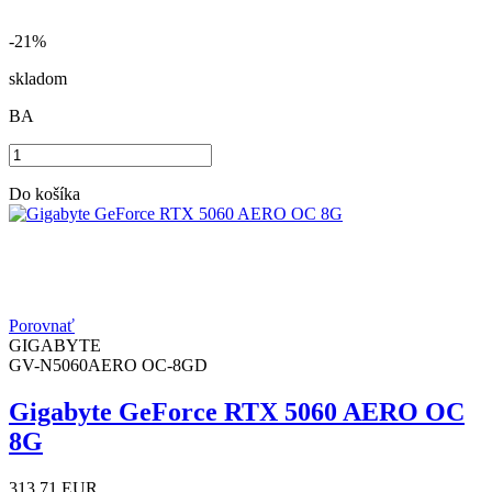
-21%
skladom
BA
Do košíka
Porovnať
GIGABYTE
GV-N5060AERO OC-8GD
Gigabyte GeForce RTX 5060 AERO OC
8G
313.71
EUR