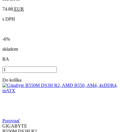
74.88
EUR
s DPH
-6%
skladom
BA
Do košíka
Porovnať
GIGABYTE
B550M DS3H R2