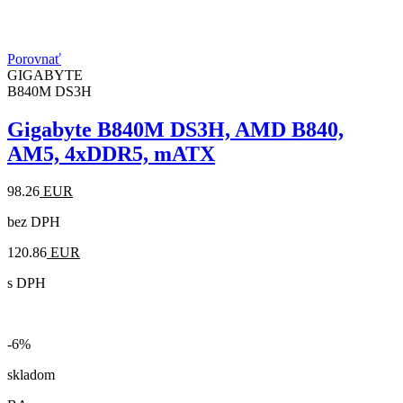
Porovnať
GIGABYTE
B840M DS3H
Gigabyte B840M DS3H, AMD B840,
AM5, 4xDDR5, mATX
98.26
EUR
bez DPH
120.86
EUR
s DPH
-6%
skladom