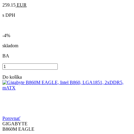
259.15
EUR
s DPH
-4%
skladom
BA
Do košíka
Porovnať
GIGABYTE
B860M EAGLE