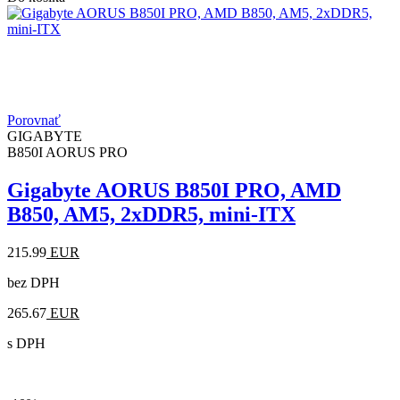
Porovnať
GIGABYTE
B850I AORUS PRO
Gigabyte AORUS B850I PRO, AMD
B850, AM5, 2xDDR5, mini-ITX
215.99
EUR
bez DPH
265.67
EUR
s DPH