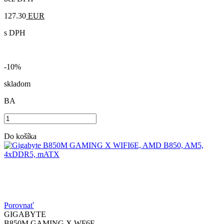
127.30
EUR
s DPH
-10%
skladom
BA
Do košíka
Porovnať
GIGABYTE
B850M GAMING X WF6E