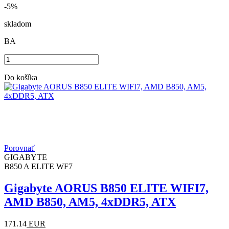
-5%
skladom
BA
Do košíka
Porovnať
GIGABYTE
B850 A ELITE WF7
Gigabyte AORUS B850 ELITE WIFI7,
AMD B850, AM5, 4xDDR5, ATX
171.14
EUR