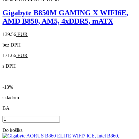
Gigabyte B850M GAMING X WIFI6E,
AMD B850, AM5, 4xDDR5, mATX
139.56
EUR
bez DPH
171.66
EUR
s DPH
-13%
skladom
BA
Do košíka