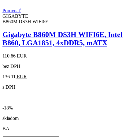
Porovnať
GIGABYTE
B860M DS3H WIFI6E
Gigabyte B860M DS3H WIFI6E, Intel
B860, LGA1851, 4xDDR5, mATX
110.66
EUR
bez DPH
136.11
EUR
s DPH
-18%
skladom
BA