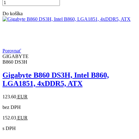
Do košíka
Porovnať
GIGABYTE
B860 DS3H
Gigabyte B860 DS3H, Intel B860,
LGA1851, 4xDDR5, ATX
123.60
EUR
bez DPH
152.03
EUR
s DPH