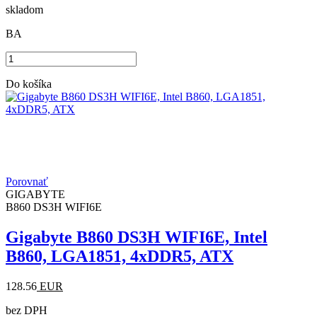
skladom
BA
Do košíka
Porovnať
GIGABYTE
B860 DS3H WIFI6E
Gigabyte B860 DS3H WIFI6E, Intel
B860, LGA1851, 4xDDR5, ATX
128.56
EUR
bez DPH