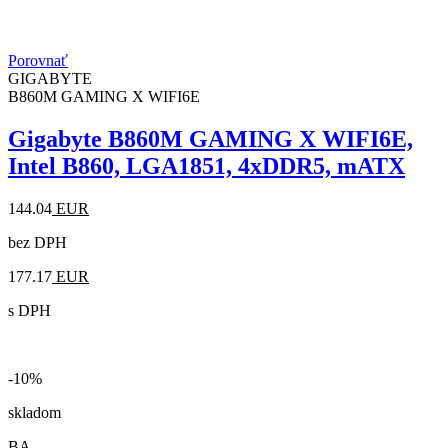
Porovnať
GIGABYTE
B860M GAMING X WIFI6E
Gigabyte B860M GAMING X WIFI6E,
Intel B860, LGA1851, 4xDDR5, mATX
144.04
EUR
bez DPH
177.17
EUR
s DPH
-10%
skladom
BA