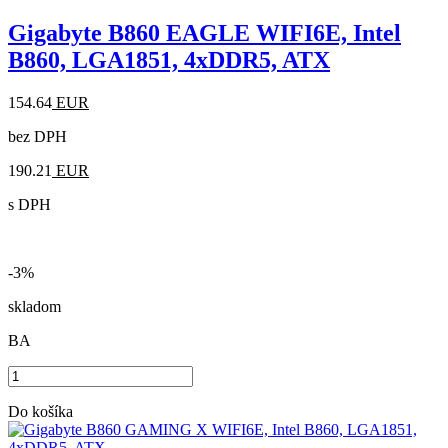
Gigabyte B860 EAGLE WIFI6E, Intel
B860, LGA1851, 4xDDR5, ATX
154.64
EUR
bez DPH
190.21
EUR
s DPH
-3%
skladom
BA
Do košíka