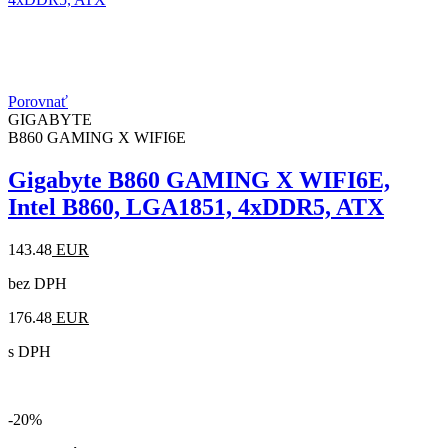
Porovnať
GIGABYTE
B860 GAMING X WIFI6E
Gigabyte B860 GAMING X WIFI6E,
Intel B860, LGA1851, 4xDDR5, ATX
143.48
EUR
bez DPH
176.48
EUR
s DPH
-20%