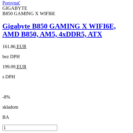
Porovnať
GIGABYTE
B850 GAMING X WIFI6E
Gigabyte B850 GAMING X WIFI6E,
AMD B850, AM5, 4xDDR5, ATX
161.86
EUR
bez DPH
199.09
EUR
s DPH
-8%
skladom
BA