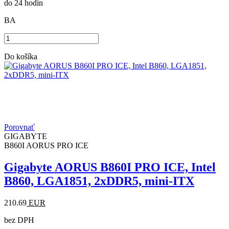
do 24 hodín
BA
Do košíka
Porovnať
GIGABYTE
B860I AORUS PRO ICE
Gigabyte AORUS B860I PRO ICE, Intel
B860, LGA1851, 2xDDR5, mini-ITX
210.69
EUR
bez DPH