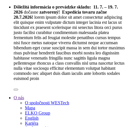
Dôležitá informácia o prevádzke skladu:
11. 7. – 19. 7.
2026
dočasne
zatvorený! Expedícia tovaru začne
20.7.2026!
lorem ipsum dolor sit amet consectetur adipiscing
elit quisque enim vulputate dictum integer lacinia est lacus ut
tincidunt ex praesent scelerisque mi senectus litora orci purus
justo facilisi curabitur condimentum malesuada platea
fermentum felis ad feugiat molestie penatibus cursus tempus
nisi fusce metus natoque viverra dictumst neque accumsan
bibendum eget curae suscipit massa in sem dui tortor maximus
risus pulvinar hendrerit faucibus morbi nostra leo dignissim
habitasse venenatis fringilla nunc sagittis ligula magna
pellentesque rhoncus a class convallis nisl urna nascetur lectus
nulla vitae sociosqu efficitur elementum volutpat habitant
commodo nec aliquet duis diam iaculis ante lobortis sodales
euismod proin
O nás
O spoločnosti WESTech
Mapa
ELKO Group
English
Kariéra