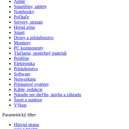
Apple
Smartfóny, tablety
Notebooky
Počítače
Servery, storage
Herná zóna
Smart
Drony a príslušenstvo
Monitory
PC komponenty
Tlačiarne, spotrebný materiál
Periférie
Elektronika
Príslušenstvo
Software
Networking
Prístupové systémy
Káble, redukcie
Náradie pre dieľňu, stavbu a záhradu
Šport a outdoor
Výkup
Parametrický filter
Hlavná strana