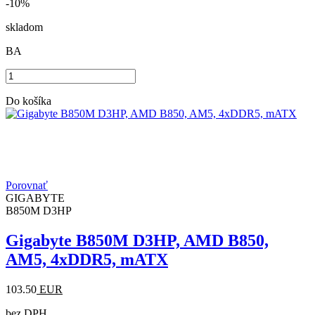
-10%
skladom
BA
Do košíka
Porovnať
GIGABYTE
B850M D3HP
Gigabyte B850M D3HP, AMD B850,
AM5, 4xDDR5, mATX
103.50
EUR
bez DPH