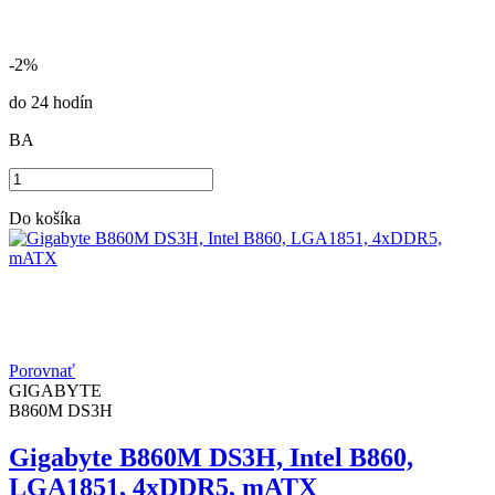
-2%
do 24 hodín
BA
Do košíka
Porovnať
GIGABYTE
B860M DS3H
Gigabyte B860M DS3H, Intel B860,
LGA1851, 4xDDR5, mATX