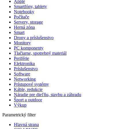
Apple
Smartfóny, tablety
Notebooky
Počítače
Servery, storage
Herná zóna
Smart
Drony a príslušenstvo
Monitory
PC komponenty
Tlačiarne, spotrebný materiál
Periférie
Elektronika
Príslušenstvo
Software
Networking
Prístupové systémy
Káble, redukcie
Náradie pre dieľňu, stavbu a záhradu
Šport a outdoor
Výkup
Parametrický filter
Hlavná strana