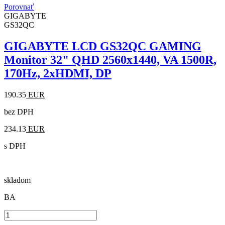
Porovnať
GIGABYTE
GS32QC
GIGABYTE LCD GS32QC GAMING
Monitor 32" QHD 2560x1440, VA 1500R,
170Hz, 2xHDMI, DP
190.35
EUR
bez DPH
234.13
EUR
s DPH
skladom
BA