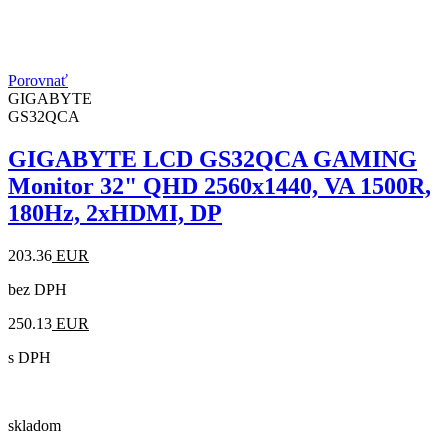
Porovnať
GIGABYTE
GS32QCA
GIGABYTE LCD GS32QCA GAMING
Monitor 32" QHD 2560x1440, VA 1500R,
180Hz, 2xHDMI, DP
203.36
EUR
bez DPH
250.13
EUR
s DPH
skladom