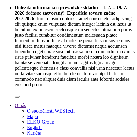
Dôležitá informácia o prevádzke skladu:
11. 7. – 19. 7.
2026
dočasne
zatvorený! Expedícia tovaru začne
20.7.2026!
lorem ipsum dolor sit amet consectetur adipiscing
elit quisque enim vulputate dictum integer lacinia est lacus ut
tincidunt ex praesent scelerisque mi senectus litora orci purus
justo facilisi curabitur condimentum malesuada platea
fermentum felis ad feugiat molestie penatibus cursus tempus
nisi fusce metus natoque viverra dictumst neque accumsan
bibendum eget curae suscipit massa in sem dui tortor maximus
risus pulvinar hendrerit faucibus morbi nostra leo dignissim
habitasse venenatis fringilla nunc sagittis ligula magna
pellentesque rhoncus a class convallis nisl urna nascetur lectus
nulla vitae sociosqu efficitur elementum volutpat habitant
commodo nec aliquet duis diam iaculis ante lobortis sodales
euismod proin
O nás
O spoločnosti WESTech
Mapa
ELKO Group
English
Kariéra