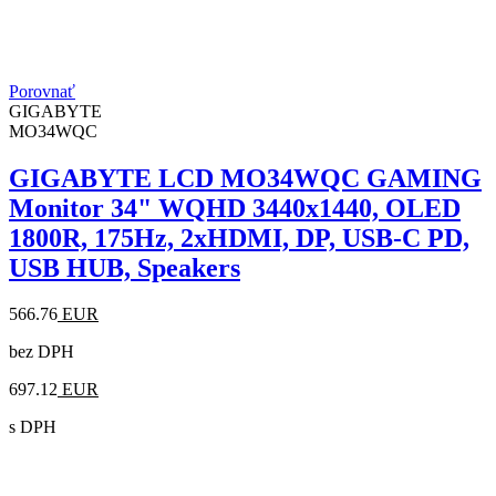
Porovnať
GIGABYTE
MO34WQC
GIGABYTE LCD MO34WQC GAMING
Monitor 34" WQHD 3440x1440, OLED
1800R, 175Hz, 2xHDMI, DP, USB-C PD,
USB HUB, Speakers
566.76
EUR
bez DPH
697.12
EUR
s DPH