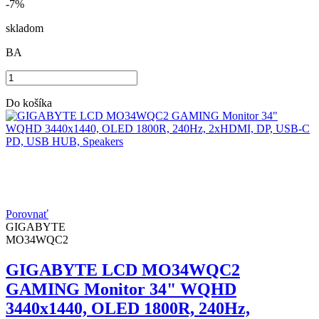
-7%
skladom
BA
Do košíka
Porovnať
GIGABYTE
MO34WQC2
GIGABYTE LCD MO34WQC2
GAMING Monitor 34" WQHD
3440x1440, OLED 1800R, 240Hz,