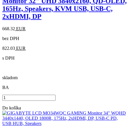
Monitor 32" UHD 3840x2160, QD-OLED,
165Hz, Speakers, KVM USB, USB-C,
2xHDMI, DP
668.32
EUR
bez DPH
822.03
EUR
s DPH
skladom
BA
Do košíka