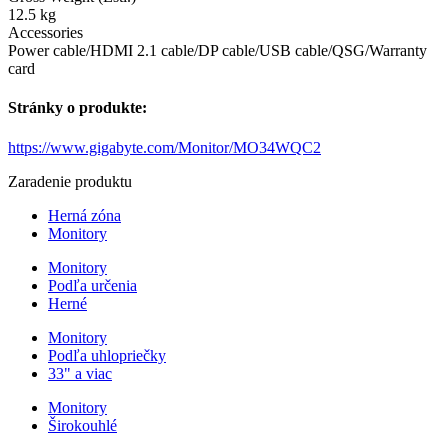
12.5 kg
Accessories
Power cable/HDMI 2.1 cable/DP cable/USB cable/QSG/Warranty
card
Stránky o produkte:
https://www.gigabyte.com/Monitor/MO34WQC2
Zaradenie produktu
Herná zóna
Monitory
Monitory
Podľa určenia
Herné
Monitory
Podľa uhlopriečky
33" a viac
Monitory
Širokouhlé