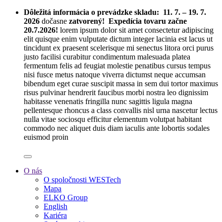
Dôležitá informácia o prevádzke skladu:
11. 7. – 19. 7.
2026
dočasne
zatvorený! Expedícia tovaru začne
20.7.2026!
lorem ipsum dolor sit amet consectetur adipiscing
elit quisque enim vulputate dictum integer lacinia est lacus ut
tincidunt ex praesent scelerisque mi senectus litora orci purus
justo facilisi curabitur condimentum malesuada platea
fermentum felis ad feugiat molestie penatibus cursus tempus
nisi fusce metus natoque viverra dictumst neque accumsan
bibendum eget curae suscipit massa in sem dui tortor maximus
risus pulvinar hendrerit faucibus morbi nostra leo dignissim
habitasse venenatis fringilla nunc sagittis ligula magna
pellentesque rhoncus a class convallis nisl urna nascetur lectus
nulla vitae sociosqu efficitur elementum volutpat habitant
commodo nec aliquet duis diam iaculis ante lobortis sodales
euismod proin
O nás
O spoločnosti WESTech
Mapa
ELKO Group
English
Kariéra