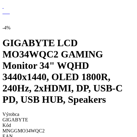
-4%
GIGABYTE LCD
MO34WQC2 GAMING
Monitor 34" WQHD
3440x1440, OLED 1800R,
240Hz, 2xHDMI, DP, USB-C
PD, USB HUB, Speakers
Výrobca
GIGABYTE
Kód
MNGGMO34WQC2
EAN