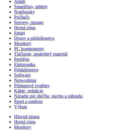
Apple
Smartfóny, tablety
Notebooky
Počítače
Servery, storage
Herná zóna
Smart
Drony a príslušenstvo
Monitory
PC komponenty
Tlačiarne, spotrebný materiál
Periférie
Elektronika
Príslušenstvo
Software
Networking
Prístupové systémy
Káble, redukcie
Náradie pre dieľňu, stavbu a záhradu
Šport a outdoor
Výkup
Hlavná strana
Herná zóna
Monitory