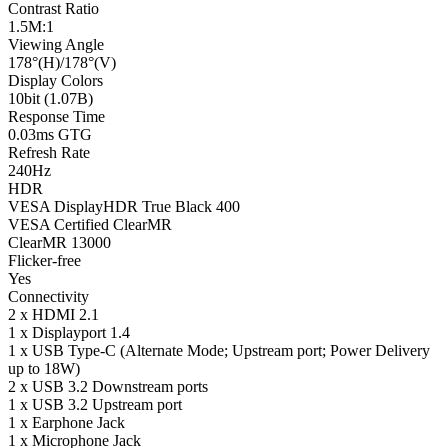
Contrast Ratio
1.5M:1
Viewing Angle
178°(H)/178°(V)
Display Colors
10bit (1.07B)
Response Time
0.03ms GTG
Refresh Rate
240Hz
HDR
VESA DisplayHDR True Black 400
VESA Certified ClearMR
ClearMR 13000
Flicker-free
Yes
Connectivity
2 x HDMI 2.1
1 x Displayport 1.4
1 x USB Type-C (Alternate Mode; Upstream port; Power Delivery
up to 18W)
2 x USB 3.2 Downstream ports
1 x USB 3.2 Upstream port
1 x Earphone Jack
1 x Microphone Jack