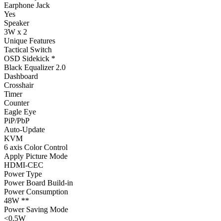
Earphone Jack
Yes
Speaker
3W x 2
Unique Features
Tactical Switch
OSD Sidekick *
Black Equalizer 2.0
Dashboard
Crosshair
Timer
Counter
Eagle Eye
PiP/PbP
Auto-Update
KVM
6 axis Color Control
Apply Picture Mode
HDMI-CEC
Power Type
Power Board Build-in
Power Consumption
48W **
Power Saving Mode
<0.5W