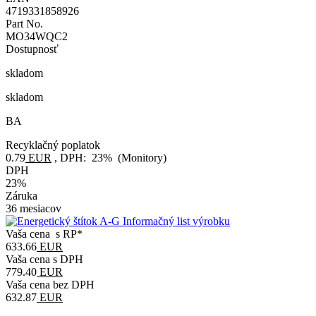
4719331858926
Part No.
MO34WQC2
Dostupnosť
skladom
skladom
BA
Recyklačný poplatok
0.79
EUR
, DPH: 23% (Monitory)
DPH
23%
Záruka
36 mesiacov
Informačný list výrobku
Vaša cena s RP*
633.66
EUR
Vaša cena s DPH
779.40
EUR
Vaša cena bez DPH
632.87
EUR