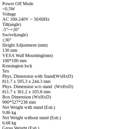
Power Off Mode
<0.3W
Voltage
AC 100-240V ~ 50/60Hz
Tilt(angle)
-5°~+20°
Swivel(angle)
±30°
Height Adjustment (mm)
130 mm
VESA Wall Mounting(mm)
100*100 mm
Kensington lock
Yes
Phys. Dimension with Stand(WxHxD)
811.7 x 595.3 x 244.3 mm
Phys. Dimension w/o stand (WxHxD)
811.7 x 361.2 x 105.8 mm
Box Dimension (WxHxD)
990*527*238 mm
Net Weight with stand (Esti.)
9.86 kg
Net Weight without stand (Esti.)
6.68 kg
Gross Weight (Esti.)