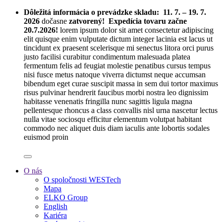
Dôležitá informácia o prevádzke skladu:
11. 7. – 19. 7.
2026
dočasne
zatvorený! Expedícia tovaru začne
20.7.2026!
lorem ipsum dolor sit amet consectetur adipiscing
elit quisque enim vulputate dictum integer lacinia est lacus ut
tincidunt ex praesent scelerisque mi senectus litora orci purus
justo facilisi curabitur condimentum malesuada platea
fermentum felis ad feugiat molestie penatibus cursus tempus
nisi fusce metus natoque viverra dictumst neque accumsan
bibendum eget curae suscipit massa in sem dui tortor maximus
risus pulvinar hendrerit faucibus morbi nostra leo dignissim
habitasse venenatis fringilla nunc sagittis ligula magna
pellentesque rhoncus a class convallis nisl urna nascetur lectus
nulla vitae sociosqu efficitur elementum volutpat habitant
commodo nec aliquet duis diam iaculis ante lobortis sodales
euismod proin
O nás
O spoločnosti WESTech
Mapa
ELKO Group
English
Kariéra