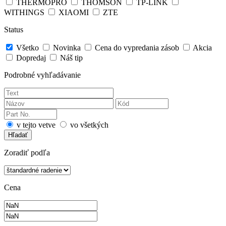
THERMOPRO
THOMSON
TP-LINK
WITHINGS
XIAOMI
ZTE
Status
Všetko
Novinka
Cena do vypredania zásob
Akcia
Dopredaj
Náš tip
Podrobné vyhľadávanie
v tejto vetve
vo všetkých
Hľadať
Zoradiť podľa
Cena