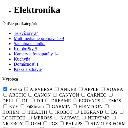
Elektronika
Ďalšie podkategórie
Televízory
24
Multimediálne prehrávače
9
Satelitná technika
Kolobežky
5
Kamery a fotoaparáty
14
Kuchyňa
Domácnosť
1
Krása a zdravie
Výrobca
Všetko
AIRVERSA
ANKER
APPLE
AQARA
ARCTIC
CANON
CANYON
CARNEO
DELL
DJI
DJI
DREAME
ECOVACS
EMOS
EVE
FitStream
GARMIN
HIKVISION
HOHEM
iHEALTH
IROBOT
LEGRAND
LG
LOGITECH
MEROSS
NARWAL
NETATMO
NICEBOY
OEM
PGS
PHILIPS
STADLER FORM