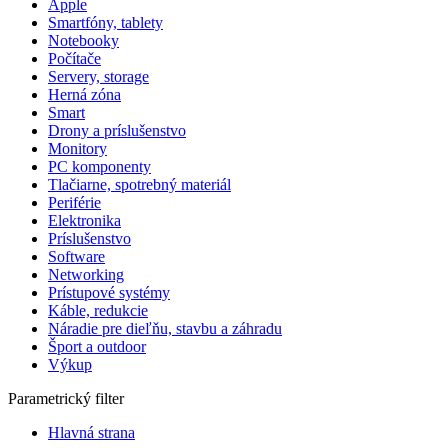
Apple
Smartfóny, tablety
Notebooky
Počítače
Servery, storage
Herná zóna
Smart
Drony a príslušenstvo
Monitory
PC komponenty
Tlačiarne, spotrebný materiál
Periférie
Elektronika
Príslušenstvo
Software
Networking
Prístupové systémy
Káble, redukcie
Náradie pre dieľňu, stavbu a záhradu
Šport a outdoor
Výkup
Parametrický filter
Hlavná strana