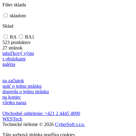
Filter skladu
skladom
Sklad
BA
BA1
523 produktov
27 stránok
tabuľkový výpis
s obrázkami
galéria
na začiatok
späť o jednu stránku
dopredu o jednu stránku
na koniec
všetko naraz
Obchodné oddelenie: +421 2 4445 4090
WESTech
Technické riešenie © 2026
CyberSoft s.r.o.
Táto webová stránka používa cookies