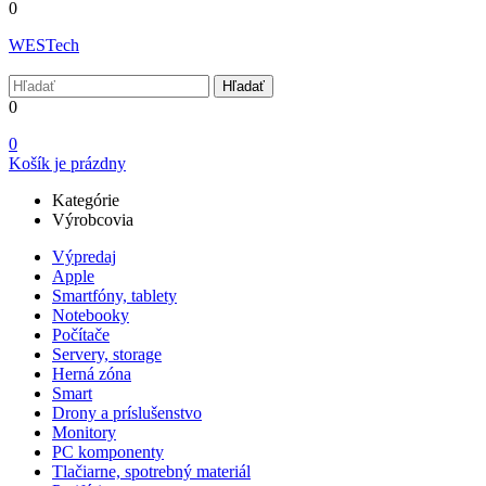
0
WESTech
Hľadať
0
0
Košík je prázdny
Kategórie
Výrobcovia
Výpredaj
Apple
Smartfóny, tablety
Notebooky
Počítače
Servery, storage
Herná zóna
Smart
Drony a príslušenstvo
Monitory
PC komponenty
Tlačiarne, spotrebný materiál