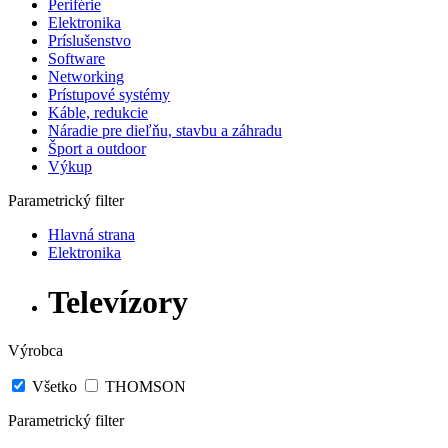
Periférie
Elektronika
Príslušenstvo
Software
Networking
Prístupové systémy
Káble, redukcie
Náradie pre dieľňu, stavbu a záhradu
Šport a outdoor
Výkup
Parametrický filter
Hlavná strana
Elektronika
Televízory
Výrobca
Všetko
THOMSON
Parametrický filter