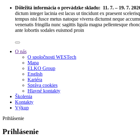
Dôležitá informácia o prevádzke skladu:
11. 7. – 19. 7. 202
dictum integer lacinia est lacus ut tincidunt ex praesent sceleri
tempus nisi fusce metus natoque viverra dictumst neque accumsa
venenatis fringilla nunc sagittis ligula magna pellentesque rhon
ante lobortis sodales euismod proin
O nás
O spoločnosti WESTech
Mapa
ELKO Group
English
Kariéra
Správa cookies
Hlavné kontakty
Školenia
Kontakty
Výkup
Prihlásenie
Prihlásenie