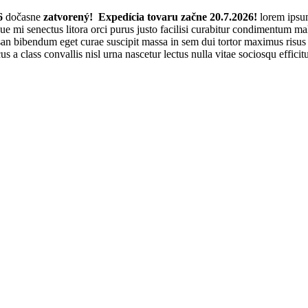
6
dočasne
zatvorený! Expedícia tovaru začne 20.7.2026!
lorem ipsum
sque mi senectus litora orci purus justo facilisi curabitur condimentum 
n bibendum eget curae suscipit massa in sem dui tortor maximus risus p
cus a class convallis nisl urna nascetur lectus nulla vitae sociosqu effi