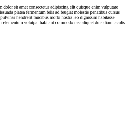
 dolor sit amet consectetur adipiscing elit quisque enim vulputate
malesuada platea fermentum felis ad feugiat molestie penatibus cursus
ulvinar hendrerit faucibus morbi nostra leo dignissim habitasse
citur elementum volutpat habitant commodo nec aliquet duis diam iaculis