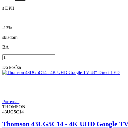
s DPH
-13%
skladom
BA
Do košíka
Porovnať
THOMSON
43UG5C14
Thomson 43UG5C14 - 4K UHD Google TV 