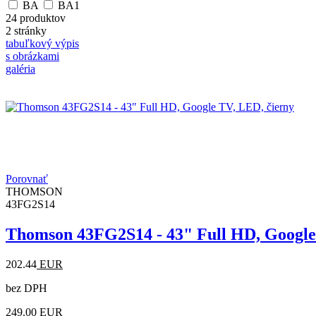
BA
BA1
24 produktov
2 stránky
tabuľkový výpis
s obrázkami
galéria
Porovnať
THOMSON
43FG2S14
Thomson 43FG2S14 - 43" Full HD, Google
202.44
EUR
bez DPH
249.00
EUR