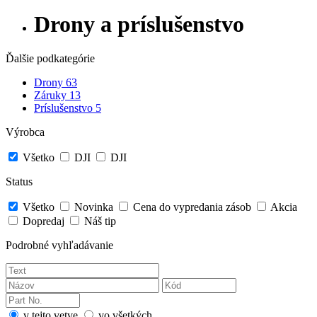
Drony a príslušenstvo
Ďalšie podkategórie
Drony
63
Záruky
13
Príslušenstvo
5
Výrobca
Všetko
DJI
DJI
Status
Všetko
Novinka
Cena do vypredania zásob
Akcia
Dopredaj
Náš tip
Podrobné vyhľadávanie
v tejto vetve
vo všetkých