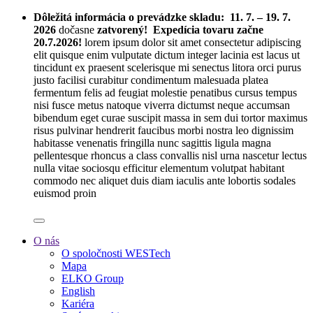
Dôležitá informácia o prevádzke skladu:
11. 7. – 19. 7.
2026
dočasne
zatvorený! Expedícia tovaru začne
20.7.2026!
lorem ipsum dolor sit amet consectetur adipiscing
elit quisque enim vulputate dictum integer lacinia est lacus ut
tincidunt ex praesent scelerisque mi senectus litora orci purus
justo facilisi curabitur condimentum malesuada platea
fermentum felis ad feugiat molestie penatibus cursus tempus
nisi fusce metus natoque viverra dictumst neque accumsan
bibendum eget curae suscipit massa in sem dui tortor maximus
risus pulvinar hendrerit faucibus morbi nostra leo dignissim
habitasse venenatis fringilla nunc sagittis ligula magna
pellentesque rhoncus a class convallis nisl urna nascetur lectus
nulla vitae sociosqu efficitur elementum volutpat habitant
commodo nec aliquet duis diam iaculis ante lobortis sodales
euismod proin
O nás
O spoločnosti WESTech
Mapa
ELKO Group
English
Kariéra