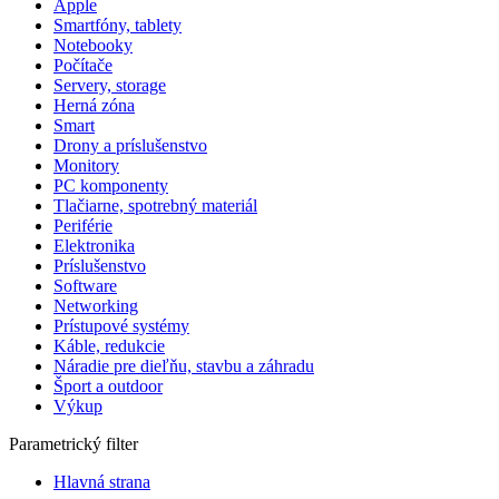
Apple
Smartfóny, tablety
Notebooky
Počítače
Servery, storage
Herná zóna
Smart
Drony a príslušenstvo
Monitory
PC komponenty
Tlačiarne, spotrebný materiál
Periférie
Elektronika
Príslušenstvo
Software
Networking
Prístupové systémy
Káble, redukcie
Náradie pre dieľňu, stavbu a záhradu
Šport a outdoor
Výkup
Parametrický filter
Hlavná strana