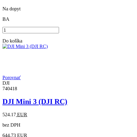
Na dopyt
BA
Do košíka
Porovnať
DJI
740418
DJI Mini 3 (DJI RC)
524.17
EUR
bez DPH
644.73
EUR