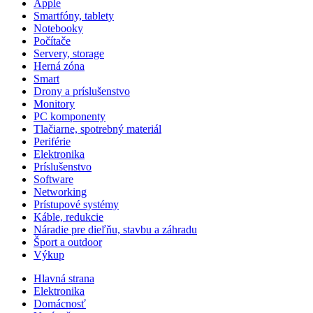
Apple
Smartfóny, tablety
Notebooky
Počítače
Servery, storage
Herná zóna
Smart
Drony a príslušenstvo
Monitory
PC komponenty
Tlačiarne, spotrebný materiál
Periférie
Elektronika
Príslušenstvo
Software
Networking
Prístupové systémy
Káble, redukcie
Náradie pre dieľňu, stavbu a záhradu
Šport a outdoor
Výkup
Hlavná strana
Elektronika
Domácnosť