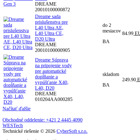
DREAME
20010100000872
Dreame sada
prislušenstva pre
do 2
L40 Ultra AE,
mesiacov
L40 Ultra CE,
84.99
E
D20 Ultra
BA
DREAME
20010100000905
Dreame Súprava
na pripojenie vody
pre automatické
skladom
dopĺňanie a
249.90
E
vypúšťanie X40,
BA
L40, D20
DREAME
010204AA000285
Načítať ďalšie
Obchodné oddelenie: +421 2 4445 4090
WESTech
Technické riešenie © 2026
CyberSoft s.r.o.