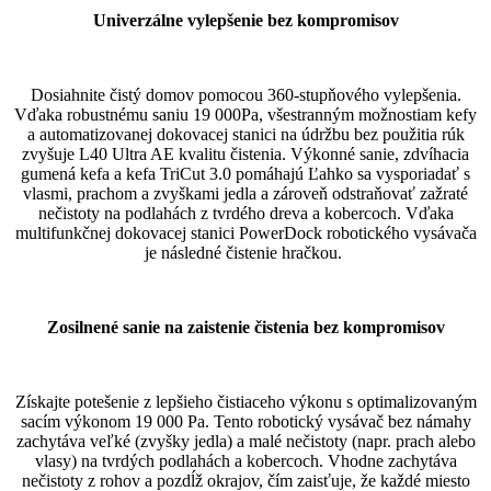
Univerzálne vylepšenie bez kompromisov
Dosiahnite čistý domov pomocou 360-stupňového vylepšenia.
Vďaka robustnému saniu 19 000Pa, všestranným možnostiam kefy
a automatizovanej dokovacej stanici na údržbu bez použitia rúk
zvyšuje L40 Ultra AE kvalitu čistenia. Výkonné sanie, zdvíhacia
gumená kefa a kefa TriCut 3.0 pomáhajú Ľahko sa vysporiadať s
vlasmi, prachom a zvyškami jedla a zároveň odstraňovať zažraté
nečistoty na podlahách z tvrdého dreva a kobercoch. Vďaka
multifunkčnej dokovacej stanici PowerDock robotického vysávača
je následné čistenie hračkou.
Zosilnené sanie na zaistenie čistenia bez kompromisov
Získajte potešenie z lepšieho čistiaceho výkonu s optimalizovaným
sacím výkonom 19 000 Pa. Tento robotický vysávač bez námahy
zachytáva veľké (zvyšky jedla) a malé nečistoty (napr. prach alebo
vlasy) na tvrdých podlahách a kobercoch. Vhodne zachytáva
nečistoty z rohov a pozdĺž okrajov, čím zaisťuje, že každé miesto