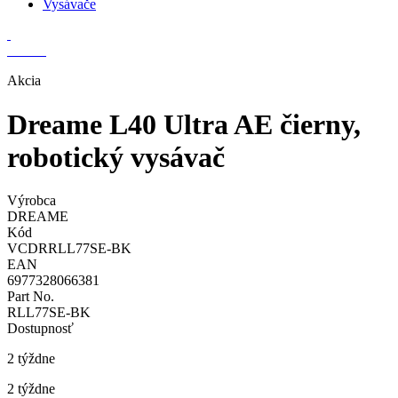
Vysávače
Akcia
Dreame L40 Ultra AE čierny,
robotický vysávač
Výrobca
DREAME
Kód
VCDRRLL77SE-BK
EAN
6977328066381
Part No.
RLL77SE-BK
Dostupnosť
2 týždne
2 týždne