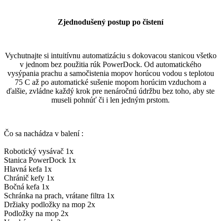
Zjednodušený postup po čistení
Vychutnajte si intuitívnu automatizáciu s dokovacou stanicou všetko
v jednom bez použitia rúk PowerDock. Od automatického
vysýpania prachu a samočistenia mopov horúcou vodou s teplotou
75
C až po automatické sušenie mopom horúcim vzduchom a
ďalšie, zvládne každý krok pre nenáročnú údržbu bez toho, aby ste
museli pohnúť či i len jedným prstom.
Čo sa nachádza v balení :
Robotický vysávač 1x
Stanica PowerDock 1x
Hlavná kefa 1x
Chránič kefy 1x
Bočná kefa 1x
Schránka na prach, vrátane filtra 1x
Držiaky podložky na mop 2x
Podložky na mop 2x