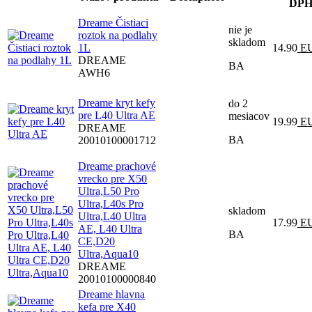
DP
Dreame Čistiaci
nie je
roztok na podlahy
skladom
1L
14.90
E
DREAME
BA
AWH6
Dreame kryt kefy
do 2
pre L40 Ultra AE
mesiacov
19.99
E
DREAME
BA
20010100001712
Dreame prachové
vrecko pre X50
Ultra,L50 Pro
Ultra,L40s Pro
skladom
Ultra,L40 Ultra
17.99
E
AE, L40 Ultra
BA
CE,D20
Ultra,Aqua10
DREAME
20010100000840
Dreame hlavna
kefa pre X40