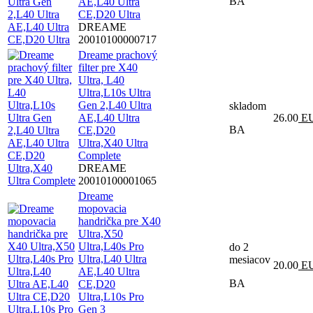
BA
AE,L40 Ultra
CE,D20 Ultra
DREAME
20010100000717
Dreame prachový
filter pre X40
Ultra, L40
Ultra,L10s Ultra
Gen 2,L40 Ultra
skladom
AE,L40 Ultra
26.00
E
BA
CE,D20
Ultra,X40 Ultra
Complete
DREAME
20010100001065
Dreame
mopovacia
handrička pre X40
Ultra,X50
Ultra,L40s Pro
do 2
Ultra,L40 Ultra
mesiacov
20.00
E
AE,L40 Ultra
BA
CE,D20
Ultra,L10s Pro
Gen 3