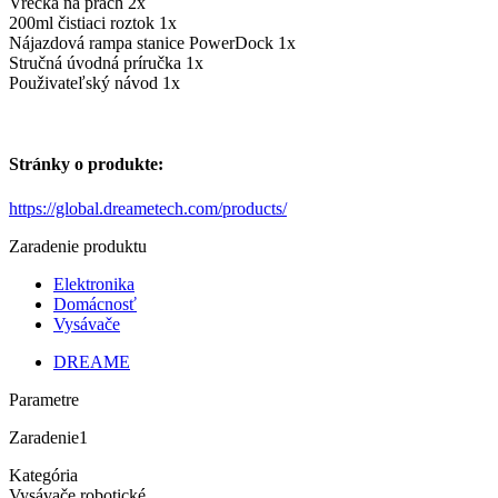
Vrecká na prach 2x
200ml čistiaci roztok 1x
Nájazdová rampa stanice PowerDock 1x
Stručná úvodná príručka 1x
Použivateľský návod 1x
Stránky o produkte:
https://global.dreametech.com/products/
Zaradenie produktu
Elektronika
Domácnosť
Vysávače
DREAME
Parametre
Zaradenie
1
Kategória
Vysávače robotické