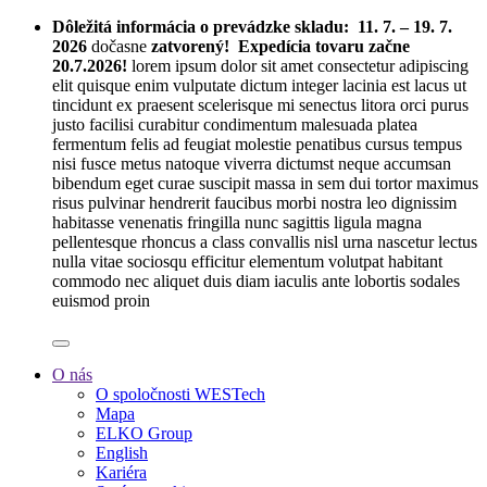
Dôležitá informácia o prevádzke skladu:
11. 7. – 19. 7.
2026
dočasne
zatvorený! Expedícia tovaru začne
20.7.2026!
lorem ipsum dolor sit amet consectetur adipiscing
elit quisque enim vulputate dictum integer lacinia est lacus ut
tincidunt ex praesent scelerisque mi senectus litora orci purus
justo facilisi curabitur condimentum malesuada platea
fermentum felis ad feugiat molestie penatibus cursus tempus
nisi fusce metus natoque viverra dictumst neque accumsan
bibendum eget curae suscipit massa in sem dui tortor maximus
risus pulvinar hendrerit faucibus morbi nostra leo dignissim
habitasse venenatis fringilla nunc sagittis ligula magna
pellentesque rhoncus a class convallis nisl urna nascetur lectus
nulla vitae sociosqu efficitur elementum volutpat habitant
commodo nec aliquet duis diam iaculis ante lobortis sodales
euismod proin
O nás
O spoločnosti WESTech
Mapa
ELKO Group
English
Kariéra