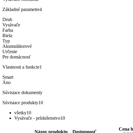
Základné parametre
4
Druh
Vysávače
Farba
Biela
Typ
Akumulátorové
Určenie
Pre domácnosť
Vlastnosti a funkcie
1
Smart
Áno
Súvisiace dokumenty
Súvisiace produkty
10
všetky
10
Vysávače - príslušenstvo
10
Cena b
Názov produktu
Dostupnosť