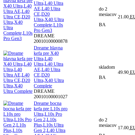
Ultra,L40 Ultra
AE,L40 Ultra
do 2
CE,D20
mesiacov
21.00
E
Ultra,X40 Ultra
BA
Complete,L10s
Pro Gen3
DREAME
20010100000878
Dreame hlavna
kefa pre X40
Ultra,L40
Ultra,L40 Ultra
skladom
AE,L40 Ultra
49.90
E
CE,D20
BA
Ultra,X40 Ultra
Complete
DREAME
20010100001027
Dreame bocna
kefa pre L10s pro
Ultra,L10s Pro
Gen 2,L10s
do 2
Plus,L10s Ultra
mesiacov
17.00
E
Gen 2,L40 Ultra