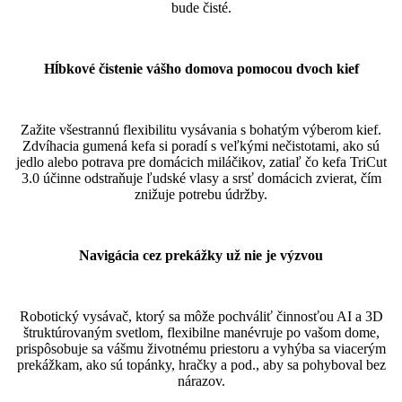
bude čisté.
Hĺbkové čistenie vášho domova pomocou dvoch kief
Zažite všestrannú flexibilitu vysávania s bohatým výberom kief.
Zdvíhacia gumená kefa si poradí s veľkými nečistotami, ako sú
jedlo alebo potrava pre domácich miláčikov, zatiaľ čo kefa TriCut
3.0 účinne odstraňuje ľudské vlasy a srsť domácich zvierat, čím
znižuje potrebu údržby.
Navigácia cez prekážky už nie je výzvou
Robotický vysávač, ktorý sa môže pochváliť činnosťou AI a 3D
štruktúrovaným svetlom, flexibilne manévruje po vašom dome,
prispôsobuje sa vášmu životnému priestoru a vyhýba sa viacerým
prekážkam, ako sú topánky, hračky a pod., aby sa pohyboval bez
nárazov.